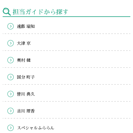
担当ガイドから探す
遠藤 瑞知
大津 京
奥村 健
国分 町子
皆川 典久
吉川 理香
スペシャルふららん