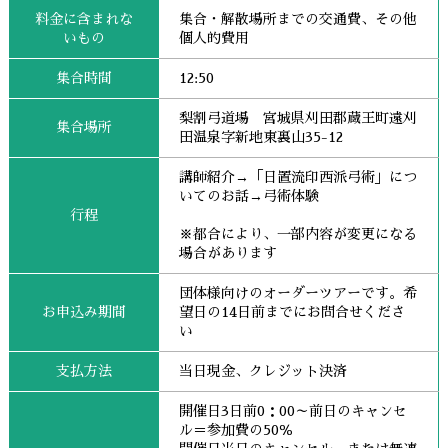
料金に含まれな
集合・解散場所までの交通費、その他
いもの
個人的費用
集合時間
12:50
梨割弓道場 宮城県刈田郡蔵王町遠刈
集合場所
田温泉字新地東裏山35-12
講師紹介→「日置流印西派弓術」につ
いてのお話→弓術体験
行程
※都合により、一部内容が変更になる
場合があります
団体様向けのオーダーツアーです。希
お申込み期間
望日の14日前までにお問合せくださ
い
支払方法
当日現金、クレジット決済
開催日3日前0：00～前日のキャンセ
ル＝参加費の50％