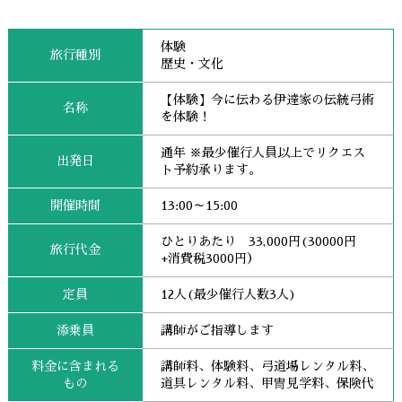
体験
旅行種別
歴史・文化
【体験】今に伝わる伊達家の伝統弓術
名称
を体験！
通年 ※最少催行人員以上でリクエス
出発日
ト予約承ります。
開催時間
13:00～15:00
ひとりあたり 33,000円(30000円
旅行代金
+消費税3000円）
定員
12人(最少催行人数3人)
添乗員
講師がご指導します
料金に含まれる
講師料、体験料、弓道場レンタル料、
もの
道具レンタル料、甲冑見学料、保険代