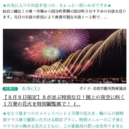
★お気に入りのお店を見つけ、ちょっと一杯いかがですか★
仙台三越近くの東一市場から国分町界隈の国分町子おすすめのお店を巡り
ます。当日のお店の状況により飲食可能なお店１～２軒で、...
8/8(土)
ガイド: 名取市観光物産協会
出発日
【８月８日限定】８が並ぶ特別な日！閖上の夜空に咲く
１万発の花火を特別観覧席で！（...
★なとり夏まつりのメインイベント１万発の花火を、輪りんの宿特
別テラス席で鑑賞いただける限定プラン。特別メニューのご夕食と
テラスから眺める花火とともに、この夏最高の思い出を作りません