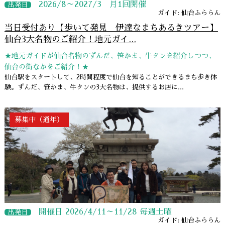
2026/8～2027/3 月1回開催
出発日
ガイド: 仙台ふららん
当日受付あり【歩いて発見 伊達なまちあるきツアー】
仙台3大名物のご紹介！地元ガイ...
★地元ガイドが仙台名物のずんだ、笹かま、牛タンを紹介しつつ、
仙台の街なかをご紹介！★
仙台駅をスタートして、2時間程度で仙台を知ることができるまち歩き体
験。ずんだ、笹かま、牛タンの3大名物は、提供するお店に...
募集中（通年）
開催日 2026/4/11～11/28 毎週土曜
出発日
ガイド: 仙台ふららん