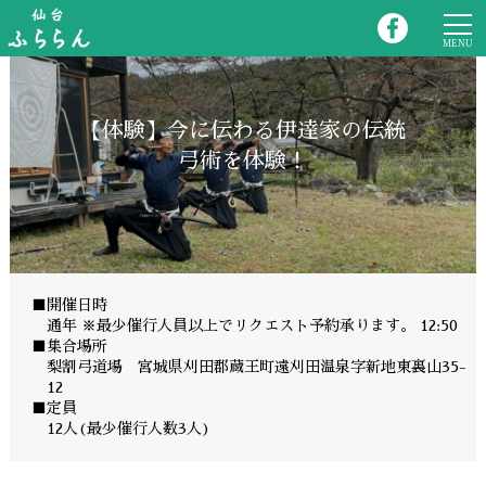
【体験】今に伝わる伊達家の伝統
弓術を体験！
■開催日時
通年 ※最少催行人員以上でリクエスト予約承ります。 12:50
■集合場所
梨割弓道場 宮城県刈田郡蔵王町遠刈田温泉字新地東裏山35-
12
■定員
12人(最少催行人数3人)