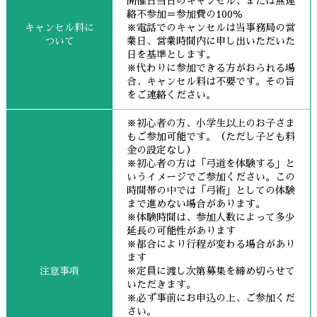
開催日当日のキャンセル、または無連
絡不参加＝参加費の100％
キャンセル料に
※電話でのキャンセルは当事務局の営
ついて
業日、営業時間内に申し出いただいた
日を基準とします。
※代わりに参加できる方がおられる場
合、キャンセル料は不要です。その旨
をご連絡ください。
※初心者の方、小学生以上のお子さま
もご参加可能です。（ただし子ども料
金の設定なし）
※初心者の方は「弓道を体験する」と
いうイメージでご参加ください。この
時間帯の中では「弓術」としての体験
まで進めない場合があります。
※体験時間は、参加人数によって多少
延長の可能性があります
※都合により行程が変わる場合があり
ます
注意事項
※定員に渡し次第募集を締め切らせて
いただきます。
※必ず事前にお申込の上、ご参加くだ
さい。