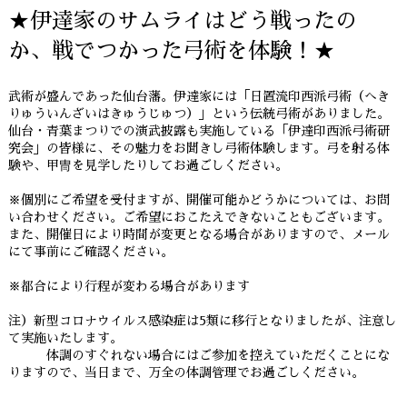
★伊達家のサムライはどう戦ったの
か、戦でつかった弓術を体験！★
武術が盛んであった仙台藩。伊達家には「日置流印西派弓術（へき
りゅういんざいはきゅうじゅつ）」という伝統弓術がありました。
仙台・青葉まつりでの演武披露も実施している「伊達印西派弓術研
究会」の皆様に、その魅力をお聞きし弓術体験します。弓を射る体
験や、甲冑を見学したりしてお過ごしください。
※個別にご希望を受付ますが、開催可能かどうかについては、お問
い合わせください。ご希望におこたえできないこともございます。
また、開催日により時間が変更となる場合がありますので、メール
にて事前にご確認ください。
※都合により行程が変わる場合があります
注）新型コロナウイルス感染症は5類に移行となりましたが、注意し
て実施いたします。
体調のすぐれない場合にはご参加を控えていただくことにな
りますので、当日まで、万全の体調管理でお過ごしください。