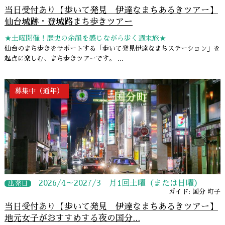
当日受付あり【歩いて発見 伊達なまちあるきツアー】
仙台城跡・登城路まち歩きツアー
★土曜開催！歴史の余韻を感じながら歩く週末旅★
仙台のまち歩きをサポートする「歩いて発見伊達なまちステーション」を
起点に楽しむ、まち歩きツアーです。 ...
募集中（通年）
2026/4～2027/3 月1回土曜（または日曜）
出発日
ガイド: 国分 町子
当日受付あり【歩いて発見 伊達なまちあるきツアー】
地元女子がおすすめする夜の国分...