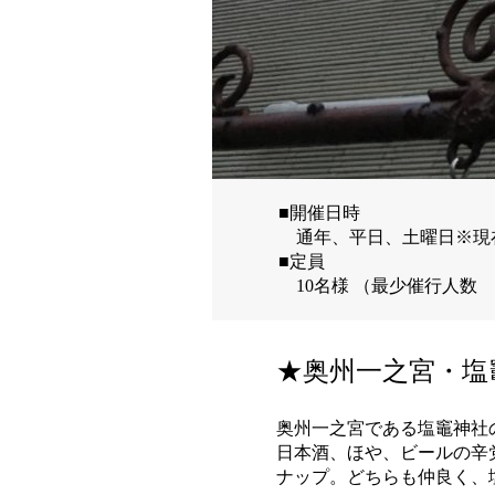
■開催日時
通年、平日、土曜日※現
■定員
10名様 （最少催行人数
★奥州一之宮・塩
奥州一之宮である塩竈神社
日本酒、ほや、ビールの辛
ナップ。どちらも仲良く、