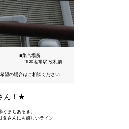
■集合場所
JR本塩竃駅 改札前
ご希望の場合はご相談ください
さん！★
歩くまちあるき。
甘党さんにも嬉しいライン