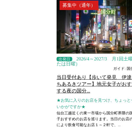
募集中（通年）
2026/4～2027/3 月1回
出発日
たは日曜）
ガイド: 国
当日受付あり【歩いて発見 伊達
ちあるきツアー】地元女子がおす
する夜の国分...
★お気に入りのお店を見つけ、ちょっと
いかがですか★
仙台三越近くの東一市場から国分町界隈の
子おすすめのお店を巡ります。当日のお店
により飲食可能なお店１～２軒で、...