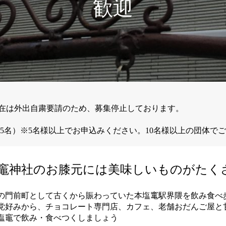
歓迎
在は外出自粛要請のため、募集停止しております。
 5名）※5名様以上でお申込みください。10名様以上の団体で
竈神社のお膝元には美味しいものがたく
の門前町として古くから賑わっていた本塩竃駅界隈を飲み食べ
党好みから、チョコレート専門店、カフェ、老舗おだんご屋と
塩竈で飲み・食べつくしましょう