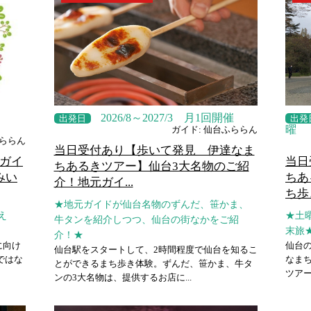
2026/8～2027/3 月1回開催
出発日
出発
曜
ガイド: 仙台ふららん
ふららん
当日受付あり【歩いて発見 伊達なま
ガイ
当日
ちあるきツアー】仙台3大名物のご紹
みい
ちあ
介！地元ガイ...
ち歩
★地元ガイドが仙台名物のずんだ、笹かま、
え
★土
牛タンを紹介しつつ、仙台の街なかをご紹
末旅
介！★
に向け
仙台
仙台駅をスタートして、2時間程度で仙台を知るこ
ではな
なま
とができるまち歩き体験。ずんだ、笹かま、牛タ
ツアーで
ンの3大名物は、提供するお店に...