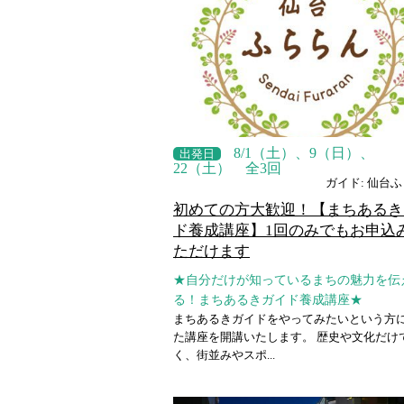
8/1（土）、9（日）、
出発日
22（土） 全3回
ガイド: 仙台
初めての方大歓迎！【まちあるき
ド養成講座】1回のみでもお申込
ただけます
★自分だけが知っているまちの魅力を伝
る！まちあるきガイド養成講座★
まちあるきガイドをやってみたいという方
た講座を開講いたします。 歴史や文化だけ
く、街並みやスポ...