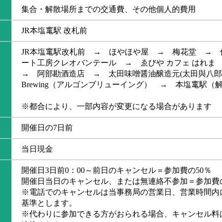
集合・解散場所までの交通費、その他個人的費用
JR本塩竃駅 改札前
JR本塩竃駅改札前 → ほやほや屋 → 梅花堂 →
ート工房クレオバンテール → ゑびや カフェ はれ
→ 阿部勘酒造店 → 太田味噌醤油醸造元(太田與八郎商店
Brewing（アルゴンブリューイング） → 本塩竃駅（
※都合により、一部内容が変更になる場合があります
開催日の7日前
当日現金
開催日3日前0：00～前日のキャンセル＝参加費の50％
開催日当日のキャンセル、または無連絡不参加＝参加費の
※電話でのキャンセルは当事務局の営業日、営業時間内
基準とします。
※代わりに参加できる方がおられる場合、キャンセル料