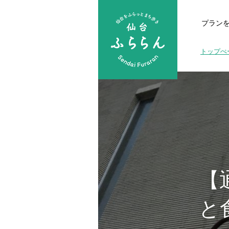
プラン
トップぺ
【
と