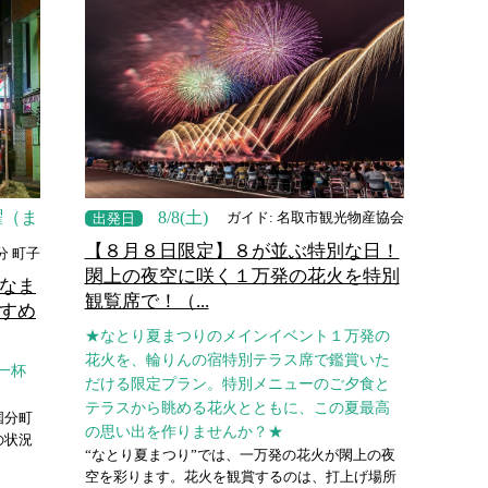
土曜（ま
8/8(土)
ガイド: 名取市観光物産協会
出発日
【８月８日限定】８が並ぶ特別な日！
分 町子
閖上の夜空に咲く１万発の花火を特別
なま
観覧席で！（...
すめ
★なとり夏まつりのメインイベント１万発の
花火を、輪りんの宿特別テラス席で鑑賞いた
一杯
だける限定プラン。特別メニューのご夕食と
テラスから眺める花火とともに、この夏最高
国分町
の思い出を作りませんか？★
の状況
“なとり夏まつり”では、一万発の花火が閖上の夜
空を彩ります。花火を観賞するのは、打上げ場所