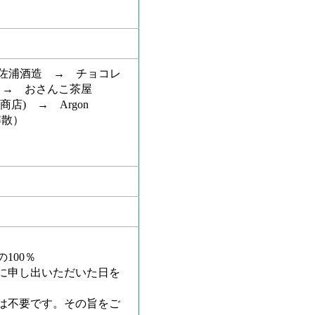
 佐浦酒造 → チョコレ
ま → おさんこ茶屋
) → Argon
解散）
100％
に申し出いただいた日を
は不要です。その旨をご