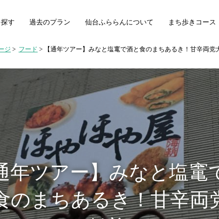
を探す
過去のプラン
仙台ふららんについて
まち歩きコース
ージ
>
フード
>
【通年ツアー】みなと塩竃で酒と食のまちあるき！甘辛両党
通年ツアー】みなと塩竃
食のまちあるき！甘辛両