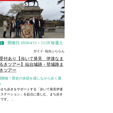
開催日 2026/4/11～11/28 毎週土
日
ガイド: 仙台ふららん
受付あり【歩いて発見 伊達なま
るきツアー】仙台城跡・登城路ま
きツアー
曜開催！歴史の余韻を感じながら歩く週
★
のまち歩きをサポートする「歩いて発見伊達
ちステーション」を起点に楽しむ、まち歩き
す。 ...